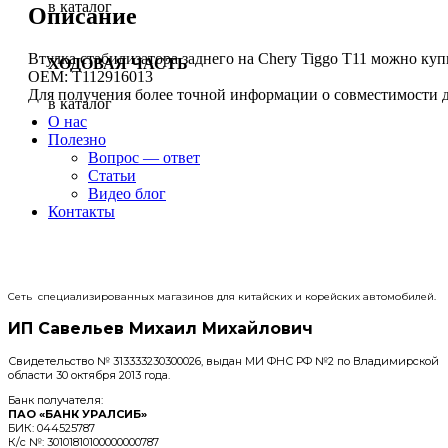
в каталог
Описание
Втулка стабилизатора заднего на Chery Tiggo T11 можно куп
ХОДОВАЯ ЧАСТЬ
OEM: T112916013
Для получения более точной информации о совместимости д
в каталог
О нас
Полезно
Вопрос — ответ
Статьи
Видео блог
Контакты
Сеть специализированных магазинов для китайских и корейских автомобилей.
ИП Савельев Михаил Михайлович
Свидетельство № 313333230300026, выдан МИ ФНС РФ №2 по Владимирской
области 30 октября 2013 года.
Банк получателя:
ПАО «БАНК УРАЛСИБ»
БИК: 044525787
К/с №: 30101810100000000787