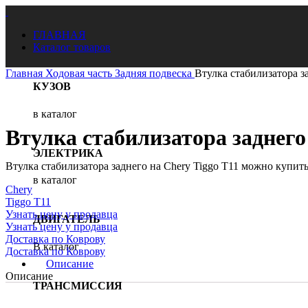
ГЛАВНАЯ
Каталог товаров
Главная
Ходовая часть
Задняя подвеска
Втулка стабилизатора з
КУЗОВ
в каталог
Нажмите, чтобы увеличить
Втулка стабилизатора заднего
ЭЛЕКТРИКА
Втулка стабилизатора заднего на Chery Tiggo T11 можно купить 
в каталог
Chery
Tiggo T11
Узнать цену у продавца
ДВИГАТЕЛЬ
Узнать цену у продавца
Доставка по Коврову
В каталог
Доставка по Коврову
Описание
Описание
ТРАНСМИССИЯ