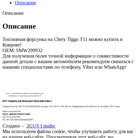
Описание
Описание
Описание
Топливная форсунка на Chery Tiggo T11 можно купить в
Коврове!
OEM: SMW299932
Для получения более точной информации о совместимости
данной детали с вашим автомобилем рекомендуем связаться с
нашими специалистами по телефону, Viber или WhatsApp!
Сеть специализированных магазинов для
китайских и корейских автомобилей.
ИП Савельев Михаил Михайлович
Свидетельство № 313333230300026, выдан МИ ФНС РФ №2 по Владимирской области 30 октября 2013 года.
Банк получателя:
ПАО «БАНК УРАЛСИБ»
БИК: 044525787
К/с №: 30101810100000000787
Создано -
2GUS I studio
Мы используем файлы cookie, чтобы улучшить работу для вас
на нашем веб-сайте. Просматривая этот веб-сайт, вы