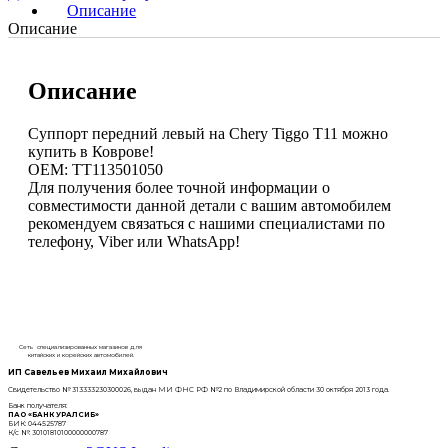
Описание
Описание
Описание
Суппорт передний левый на Chery Tiggo T11 можно
купить в Коврове!
OEM: TT113501050
Для получения более точной информации о
совместимости данной детали с вашим автомобилем
рекомендуем связаться с нашими специалистами по
телефону, Viber или WhatsApp!
Сеть специализированных магазинов для
китайских и корейских автомобилей.
ИП Савельев Михаил Михайлович
Свидетельство № 313333230300026, выдан МИ ФНС РФ №2 по Владимирской области 30 октября 2013 года.
Банк получателя:
ПАО «БАНК УРАЛСИБ»
БИК: 044525787
К/с №: 30101810100000000787