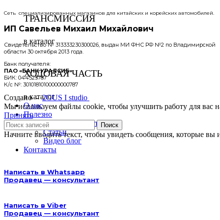
Сеть специализированных магазинов для китайских и корейских автомобилей.
ТРАНСМИССИЯ
ИП Савельев Михаил Михайлович
в каталог
Свидетельство № 313333230300026, выдан МИ ФНС РФ №2 по Владимирской
области 30 октября 2013 года.
Банк получателя:
ПАО «БАНК УРАЛСИБ»
ХОДОВАЯ ЧАСТЬ
БИК: 044525787
К/с №: 30101810100000000787
в каталог
Создано -
2GUS I studio
О нас
Мы используем файлы cookie, чтобы улучшить работу для вас на
Полезно
Принять
Вопрос — ответ
Поиск
Статьи
Начните вводить текст, чтобы увидеть сообщения, которые вы 
Видео блог
Контакты
Написать в Whatsapp
Продавец — консультант
Написать в Viber
Продавец — консультант