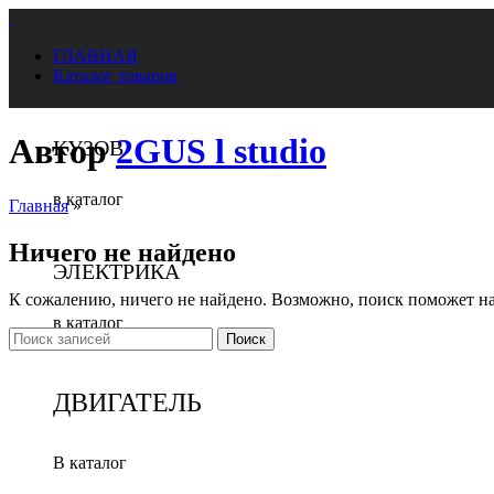
ГЛАВНАЯ
Каталог товаров
Автор
2GUS l studio
КУЗОВ
в каталог
Главная
»
Ничего не найдено
ЭЛЕКТРИКА
К сожалению, ничего не найдено. Возможно, поиск поможет н
в каталог
Поиск
ДВИГАТЕЛЬ
В каталог