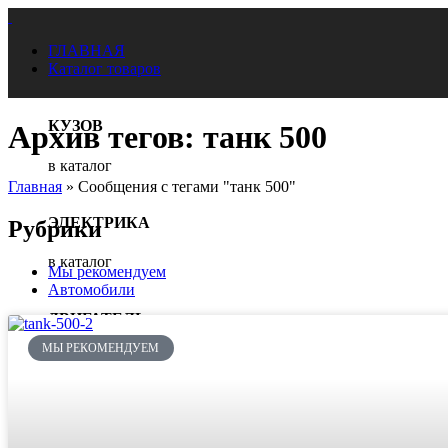
ГЛАВНАЯ
Каталог товаров
КУЗОВ
Архив тегов: танк 500
в каталог
Главная
»
Сообщения с тегами "танк 500"
ЭЛЕКТРИКА
Рубрики
в каталог
Мы рекомендуем
Автомобили
ДВИГАТЕЛЬ
МЫ РЕКОМЕНДУЕМ
В каталог
ТРАНСМИССИЯ