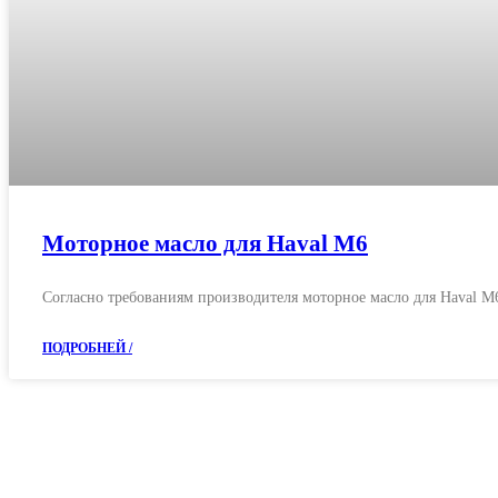
в каталог
ХОДОВАЯ ЧАСТЬ
в каталог
О нас
Полезно
Вопрос — ответ
Статьи
Видео блог
Контакты
Моторное масло для Haval M6
Согласно требованиям производителя моторное масло для Haval 
ПОДРОБНЕЙ /