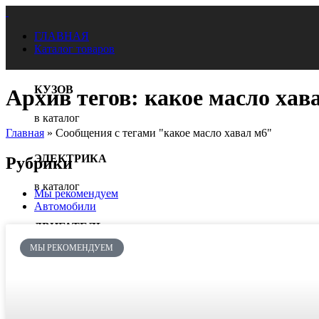
ГЛАВНАЯ
Каталог товаров
КУЗОВ
Архив тегов: какое масло хав
в каталог
Главная
»
Сообщения с тегами "какое масло хавал м6"
ЭЛЕКТРИКА
Рубрики
в каталог
Мы рекомендуем
Автомобили
ДВИГАТЕЛЬ
МЫ РЕКОМЕНДУЕМ
В каталог
ТРАНСМИССИЯ