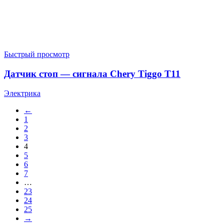
Быстрый просмотр
Датчик стоп — сигнала Chery Tiggo T11
Электрика
←
1
2
3
4
5
6
7
…
23
24
25
→