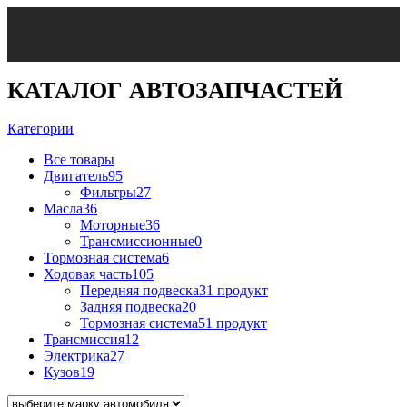
КАТАЛОГ АВТОЗАПЧАСТЕЙ
Категории
Все
товары
Двигатель
95
Фильтры
27
Масла
36
Моторные
36
Трансмиссионные
0
Тормозная система
6
Ходовая часть
105
Передняя подвеска
31 продукт
Задняя подвеска
20
Тормозная система
51 продукт
Трансмиссия
12
Электрика
27
Кузов
19