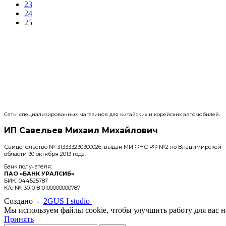
23
24
25
Сеть специализированных магазинов для китайских и корейских автомобилей.
ИП Савельев Михаил Михайлович
Свидетельство № 313333230300026, выдан МИ ФНС РФ №2 по Владимирской
области 30 октября 2013 года.
Банк получателя:
ПАО «БАНК УРАЛСИБ»
БИК: 044525787
К/с №: 30101810100000000787
Создано -
2GUS I studio
Мы используем файлы cookie, чтобы улучшить работу для вас на
Принять