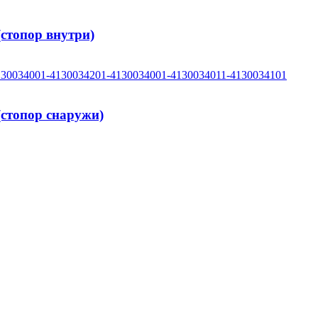
стопор внутри)
стопор снаружи)