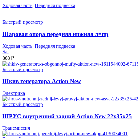
Ходовая часть
,
Передняя подвеска
Быстрый просмотр
Шаровая опора передняя нижняя л=пр
Ходовая часть
,
Передняя подвеска
Sat
868
₽
Быстрый просмотр
Шкив генератора Action New
Электрика
Быстрый просмотр
ШРУС внутренний задний Action New 22x35x25
Трансмиссия