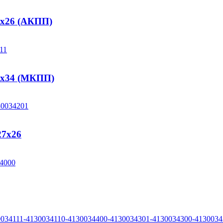
7х26 (АКПП)
7х34 (МКПП)
27х26