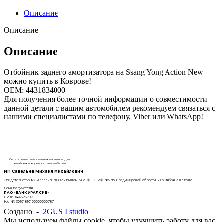
Описание
Описание
Описание
Отбойник заднего амортизатора на Ssang Yong Action New
можно купить в Коврове!
OEM: 4431834000
Для получения более точной информации о совместимости
данной детали с вашим автомобилем рекомендуем связаться с
нашими специалистами по телефону, Viber или WhatsApp!
Сеть специализированных магазинов для
китайских и корейских автомобилей.
ИП Савельев Михаил Михайлович
Свидетельство № 313333230300026, выдан МИ ФНС РФ №2 по Владимирской области 30 октября 2013 года.
Банк получателя:
ПАО «БАНК УРАЛСИБ»
БИК: 044525787
К/с №: 30101810100000000787
Создано -
2GUS I studio
Мы используем файлы cookie, чтобы улучшить работу для вас