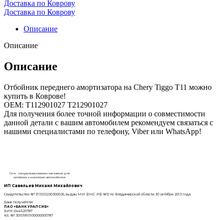
Доставка по Коврову
Доставка по Коврову
Описание
Описание
Описание
Отбойник переднего амортизатора на Chery Tiggo T11 можно
купить в Коврове!
OEM: T112901027 T212901027
Для получения более точной информации о совместимости
данной детали с вашим автомобилем рекомендуем связаться с
нашими специалистами по телефону, Viber или WhatsApp!
Сеть специализированных магазинов для
китайских и корейских автомобилей.
ИП Савельев Михаил Михайлович
Свидетельство № 313333230300026, выдан МИ ФНС РФ №2 по Владимирской области 30 октября 2013 года.
Банк получателя:
ПАО «БАНК УРАЛСИБ»
БИК: 044525787
К/с №: 30101810100000000787