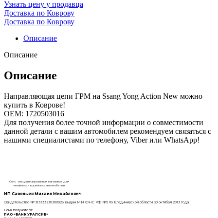
Узнать цену у продавца
Доставка по Коврову
Доставка по Коврову
Описание
Описание
Описание
Направляющая цепи ГРМ на Ssang Yong Action New можно
купить в Коврове!
OEM: 1720503016
Для получения более точной информации о совместимости
данной детали с вашим автомобилем рекомендуем связаться с
нашими специалистами по телефону, Viber или WhatsApp!
Сеть специализированных магазинов для
китайских и корейских автомобилей.
ИП Савельев Михаил Михайлович
Свидетельство № 313333230300026, выдан МИ ФНС РФ №2 по Владимирской области 30 октября 2013 года.
Банк получателя:
ПАО «БАНК УРАЛСИБ»