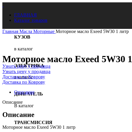
ГЛАВНАЯ
Каталог товаров
Главная
Масла
Моторные
Моторное масло Exeed 5W30 1 литр
КУЗОВ
в каталог
Нажмите, чтобы увеличить
Моторное масло Exeed 5W30 1
ЭЛЕКТРИКА
Узнать цену у продавца
Узнать цену у продавца
Доставка по Коврову
в каталог
Доставка по Коврову
Описание
ДВИГАТЕЛЬ
Описание
В каталог
Описание
ТРАНСМИССИЯ
Моторное масло Exeed 5W30 1 литр