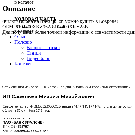
в каталог
Описание
ХОДОВАЯ ЧАСТЬ
Фильтр салона на Haval jolion можно купить в Коврове!
OEM: 8104400XKZ96A 8104400XKY28B
в каталог
Для получения более точной информации о совместимости дан
О нас
Полезно
Вопрос — ответ
Статьи
Видео блог
Контакты
Сеть специализированных магазинов для китайских и корейских автомобилей.
ИП Савельев Михаил Михайлович
Свидетельство № 313333230300026, выдан МИ ФНС РФ №2 по Владимирской
области 30 октября 2013 года.
Банк получателя:
ПАО «БАНК УРАЛСИБ»
БИК: 044525787
К/с №: 30101810100000000787