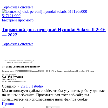
Тормозная система
Быстрый просмотр
Тормозной диск передний Hyundai Solaris II 2016
— 2022
Тормозная система
Сеть специализированных магазинов для
китайских и корейских автомобилей.
ИП Савельев Михаил Михайлович
Свидетельство № 313333230300026, выдан МИ ФНС РФ №2 по Владимирской области 30 октября 2013 года.
Банк получателя:
ПАО «БАНК УРАЛСИБ»
БИК: 044525787
К/с №: 30101810100000000787
Создано -
2GUS I studio
Мы используем файлы cookie, чтобы улучшить работу для вас
на нашем веб-сайте. Просматривая этот веб-сайт, вы
соглашаетесь на использование нами файлов cookie.
Принять