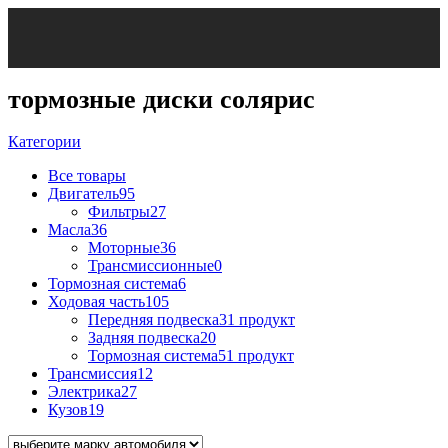
тормозные диски солярис
Категории
Все
товары
Двигатель
95
Фильтры
27
Масла
36
Моторные
36
Трансмиссионные
0
Тормозная система
6
Ходовая часть
105
Передняя подвеска
31 продукт
Задняя подвеска
20
Тормозная система
51 продукт
Трансмиссия
12
Электрика
27
Кузов
19