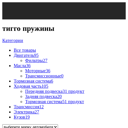
тигго пружины
Категории
Все
товары
Двигатель
95
Фильтры
27
Масла
36
Моторные
36
Трансмиссионные
0
Тормозная система
6
Ходовая часть
105
Передняя подвеска
31 продукт
Задняя подвеска
20
Тормозная система
51 продукт
Трансмиссия
12
Электрика
27
Кузов
19