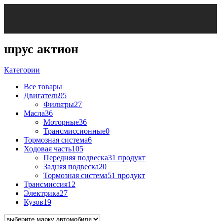
шрус актион
Категории
Все
товары
Двигатель
95
Фильтры
27
Масла
36
Моторные
36
Трансмиссионные
0
Тормозная система
6
Ходовая часть
105
Передняя подвеска
31 продукт
Задняя подвеска
20
Тормозная система
51 продукт
Трансмиссия
12
Электрика
27
Кузов
19