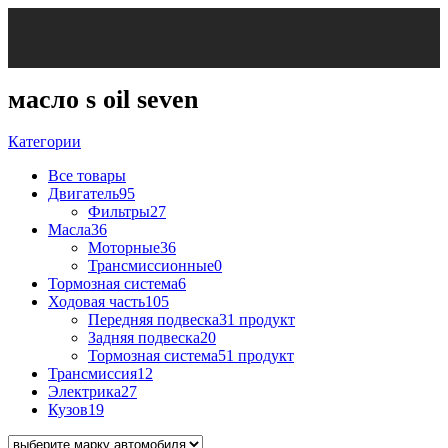
масло s oil seven
Категории
Все
товары
Двигатель
95
Фильтры
27
Масла
36
Моторные
36
Трансмиссионные
0
Тормозная система
6
Ходовая часть
105
Передняя подвеска
31 продукт
Задняя подвеска
20
Тормозная система
51 продукт
Трансмиссия
12
Электрика
27
Кузов
19