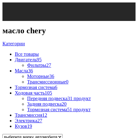
масло chery
Категории
Все
товары
Двигатель
95
Фильтры
27
Масла
36
Моторные
36
Трансмиссионные
0
Тормозная система
6
Ходовая часть
105
Передняя подвеска
31 продукт
Задняя подвеска
20
Тормозная система
51 продукт
Трансмиссия
12
Электрика
27
Кузов
19