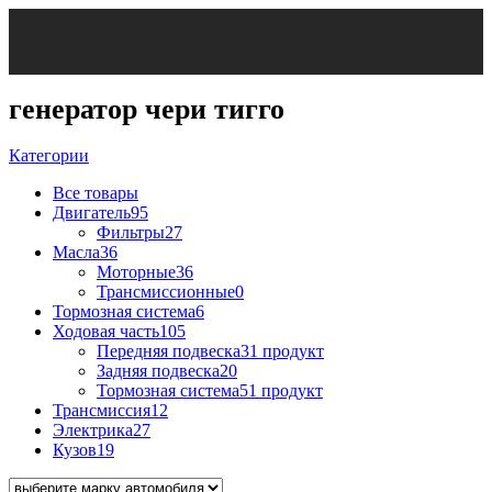
генератор чери тигго
Категории
Все
товары
Двигатель
95
Фильтры
27
Масла
36
Моторные
36
Трансмиссионные
0
Тормозная система
6
Ходовая часть
105
Передняя подвеска
31 продукт
Задняя подвеска
20
Тормозная система
51 продукт
Трансмиссия
12
Электрика
27
Кузов
19