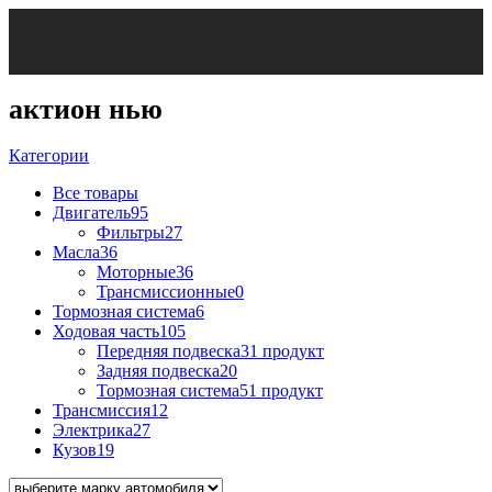
актион нью
Категории
Все
товары
Двигатель
95
Фильтры
27
Масла
36
Моторные
36
Трансмиссионные
0
Тормозная система
6
Ходовая часть
105
Передняя подвеска
31 продукт
Задняя подвеска
20
Тормозная система
51 продукт
Трансмиссия
12
Электрика
27
Кузов
19