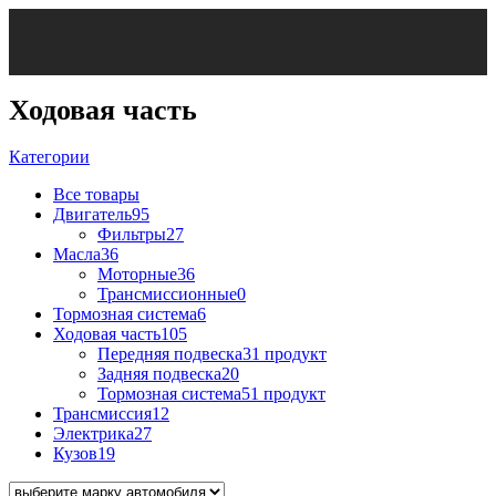
Ходовая часть
Категории
Все
товары
Двигатель
95
Фильтры
27
Масла
36
Моторные
36
Трансмиссионные
0
Тормозная система
6
Ходовая часть
105
Передняя подвеска
31 продукт
Задняя подвеска
20
Тормозная система
51 продукт
Трансмиссия
12
Электрика
27
Кузов
19