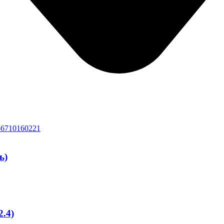
ь)
.4)