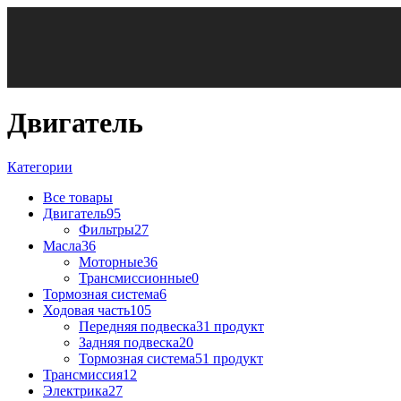
Двигатель
Категории
Все
товары
Двигатель
95
Фильтры
27
Масла
36
Моторные
36
Трансмиссионные
0
Тормозная система
6
Ходовая часть
105
Передняя подвеска
31 продукт
Задняя подвеска
20
Тормозная система
51 продукт
Трансмиссия
12
Электрика
27