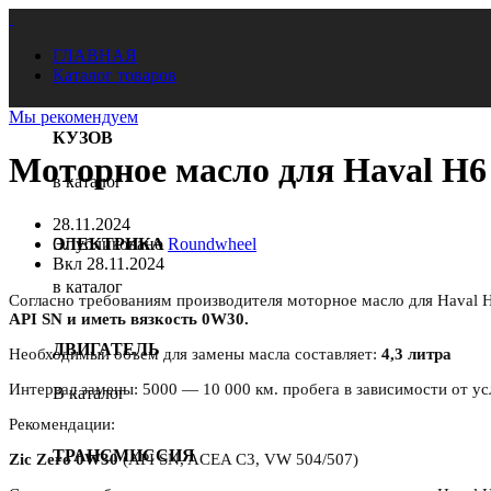
ГЛАВНАЯ
Каталог товаров
Мы рекомендуем
КУЗОВ
Моторное масло для Haval H6
в каталог
28.11.2024
ЭЛЕКТРИКА
Опубликовано
Roundwheel
Вкл 28.11.2024
в каталог
Согласно требованиям производителя моторное масло для Haval H
API SN и иметь вязкость 0W30.
ДВИГАТЕЛЬ
Необходимый объем для замены масла составляет:
4,3 литра
Интервал замены: 5000 — 10 000 км. пробега в зависимости от у
В каталог
Рекомендации:
ТРАНСМИССИЯ
Zic Zero 0W30
(API SN, ACEA C3, VW 504/507)