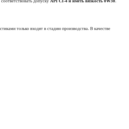
о соответствовать допуску
API CI-4 и иметь вязкость 0W30
.
тиками только входят в стадию производства. В качестве