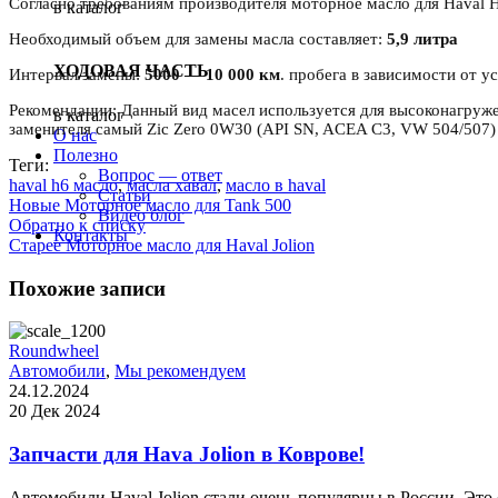
Согласно требованиям производителя моторное масло для Haval 
в каталог
Необходимый объем для замены масла составляет:
5,9 литра
ХОДОВАЯ ЧАСТЬ
Интервал замены:
5000 — 10 000 км
. пробега в зависимости от 
Рекомендации: Данный вид масел используется для высоконагруже
в каталог
заменителя самый Zic Zero 0W30 (API SN, ACEA C3, VW 504/507) 
О нас
Полезно
Теги:
Вопрос — ответ
haval h6 масло
,
масла хавал
,
масло в haval
Статьи
Новые
Моторное масло для Tank 500
Видео блог
Обратно к списку
Контакты
Старее
Моторное масло для Haval Jolion
Похожие записи
Roundwheel
Автомобили
,
Мы рекомендуем
24.12.2024
20 Дек 2024
Запчасти для Hava Jolion в Коврове!
Автомобили Haval Jolion стали очень популярны в России. Это 