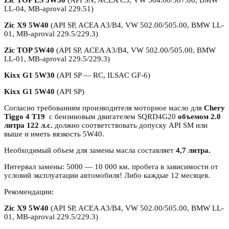
LL-04, MB-aproval 229.51)
Zic X9 5W40
(API SP, ACEA A3/B4, VW 502.00/505.00, BMW LL-
01, MB-aproval 229.5/229.3)
Zic TOP 5W40
(API SP, ACEA A3/B4, VW 502.00/505.00, BMW
LL-01, MB-aproval 229.5/229.3)
Kixx G1 5W30
(API SP — RC, ILSAC GF-6)
Kixx G1 5W40
(API SP)
Согласно требованиям производителя моторное масло для
Chery
Tiggo
4
T
19
с бензиновым двигателем SQRD4G20
объемом 2.0
литра 122 л.с.
должно соответствовать допуску API SM или
выше и иметь вязкость 5W40.
Необходимый объем для замены масла составляет
4,7 литра.
Интервал замены: 5000 — 10 000 км. пробега в зависимости от
условий эксплуатации автомобиля! Либо каждые 12 месяцев.
Рекомендации:
Zic X9 5W40
(API SP, ACEA A3/B4, VW 502.00/505.00, BMW LL-
01, MB-aproval 229.5/229.3)