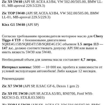
Zic X9 5W40
(API SP, ACEA A3/B4, VW 502.00/505.00, BMW LL-
01, MB-aproval 229.5/229.3)
Zic TOP 5W40
(API SP, ACEA A3/B4, VW 502.00/505.00, BMW
LL-01, MB-aproval 229.5/229.3)
Kixx G1 5W40
(API SP)
Согласно требованиям производителя моторное масло для
Chery
Tiggo
4
T
19
с бензиновыми двигателями
SQRE4G15B/SQRE4T15B/SQRE4G15C объемом
1.5 литра 113 —
147 л.с.
должно соответствовать допуску API SM или выше и
иметь вязкость 5W30 или 5W40.
Необходимый объем для замены масла составляет
4,7 литра
.
Интервал замены:
5000 — 10 000 км. пробега в зависимости от
условий эксплуатации автомобиля! Либо каждые 12 месяцев.
Рекомендации:
Zic X7 5W30
(API SP, ILSAC GF-6, Dexos 1 gen 2)
Zic X9 FE 5W30
(API SP, ACEA A5/B5, RN0700, Ford WSS-
M2C913-D, STJLR.03.5003)
Zic TOP LS 5W30
(API SN, ACEA C3, VW 504.00/507.00, BMW