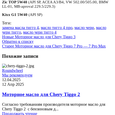
Zic TOP 5W40
(API SP, ACEA A3/B4, VW 502.00/505.00, BMW
LL-01, MB-aproval 229.5/229.3)
Kixx G1 5W40
(API SP)
Теги:
замена масла тигго 4
,
масло тигго 4 про
,
масло чери
,
масло
чери тигго
,
масло чери тигго 4
Новые
Моторное масло для Chery Tiggo 3
Обратно к списку
Старее
Моторное масло для Chery Tiggo 7 Pro — 7 Pro Max
Похожие записи
Roundwheel
Мы рекомендуем
12.04.2025
12 Апр 2025
Моторное масло для Chery Tiggo 2
Согласно требованиям производителя моторное масло для
Chery Tiggo 2 с бензиновым д...
Продолжить чтение